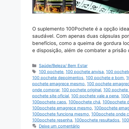
O suplemento 100Pochete é a opção idea
saudável. Com apenas duas cápsulas por 
benefícios, como a queima de gordura lo
e disposição, além de combater a prisão
Categorias
Saúde/Beleza/ Bem Estar
Tags
100 pochete
,
100 pochete anvisa
,
100 pochet
100 pochete depoimentos
,
100 pochete e bom
,
1
pochete emagrece mesmo
,
100 pochete emagre
onde comprar
,
100 pochete original
,
100 pochete
pochete site oficial
,
100 pochete vale a pena
,
100
100pochete caps
,
100pochete chá
,
100pochete 
100pochete emagrece mesmo
,
100pochete emag
100pochete funciona mesmo
,
100pochete onde 
100pochete resenha
,
100pochete resultados
,
100
Deixe um comentário