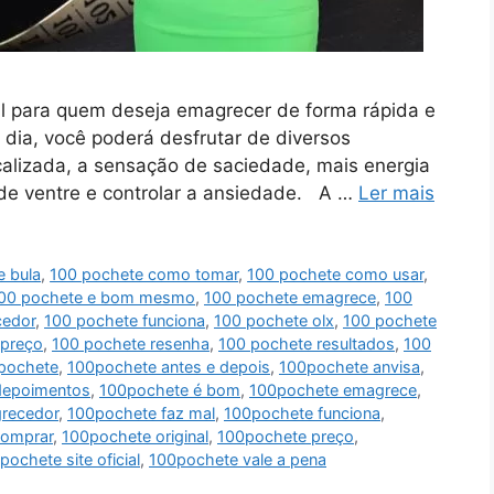
l para quem deseja emagrecer de forma rápida e
dia, você poderá desfrutar de diversos
calizada, a sensação de saciedade, mais energia
 de ventre e controlar a ansiedade. A …
Ler mais
e bula
,
100 pochete como tomar
,
100 pochete como usar
,
00 pochete e bom mesmo
,
100 pochete emagrece
,
100
cedor
,
100 pochete funciona
,
100 pochete olx
,
100 pochete
 preço
,
100 pochete resenha
,
100 pochete resultados
,
100
pochete
,
100pochete antes e depois
,
100pochete anvisa
,
depoimentos
,
100pochete é bom
,
100pochete emagrece
,
recedor
,
100pochete faz mal
,
100pochete funciona
,
comprar
,
100pochete original
,
100pochete preço
,
pochete site oficial
,
100pochete vale a pena