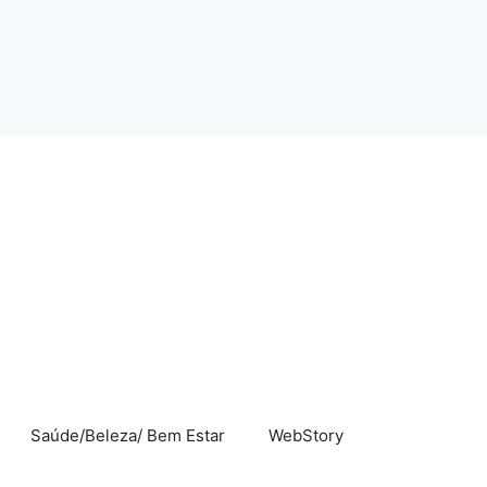
Saúde/Beleza/ Bem Estar
WebStory