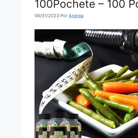
100Pochete – 100 Po
06/01/2023
Por
Andréa