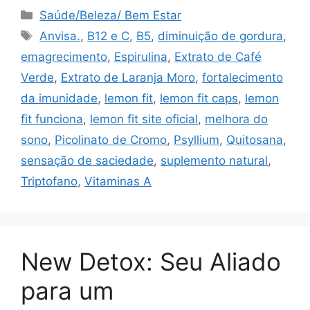
Categorias
Saúde/Beleza/ Bem Estar
Tags
Anvisa.
,
B12 e C
,
B5
,
diminuição de gordura
,
emagrecimento
,
Espirulina
,
Extrato de Café
Verde
,
Extrato de Laranja Moro
,
fortalecimento
da imunidade
,
lemon fit
,
lemon fit caps
,
lemon
fit funciona
,
lemon fit site oficial
,
melhora do
sono
,
Picolinato de Cromo
,
Psyllium
,
Quitosana
,
sensação de saciedade
,
suplemento natural
,
Triptofano
,
Vitaminas A
New Detox: Seu Aliado
para um