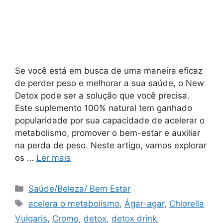
Se você está em busca de uma maneira eficaz
de perder peso e melhorar a sua saúde, o New
Detox pode ser a solução que você precisa.
Este suplemento 100% natural tem ganhado
popularidade por sua capacidade de acelerar o
metabolismo, promover o bem-estar e auxiliar
na perda de peso. Neste artigo, vamos explorar
os …
Ler mais
Categorias
Saúde/Beleza/ Bem Estar
Tags
acelera o metabolismo
,
Ágar-agar
,
Chlorella
Vulgaris
,
Cromo
,
detox
,
detox drink
,