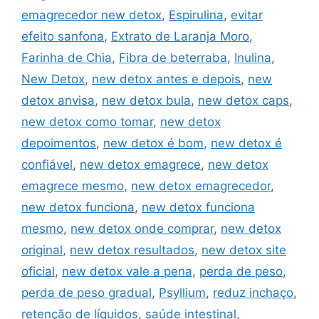
emagrecedor new detox
,
Espirulina
,
evitar
efeito sanfona
,
Extrato de Laranja Moro
,
Farinha de Chia
,
Fibra de beterraba
,
Inulina
,
New Detox
,
new detox antes e depois
,
new
detox anvisa
,
new detox bula
,
new detox caps
,
new detox como tomar
,
new detox
depoimentos
,
new detox é bom
,
new detox é
confiável
,
new detox emagrece
,
new detox
emagrece mesmo
,
new detox emagrecedor
,
new detox funciona
,
new detox funciona
mesmo
,
new detox onde comprar
,
new detox
original
,
new detox resultados
,
new detox site
oficial
,
new detox vale a pena
,
perda de peso
,
perda de peso gradual
,
Psyllium
,
reduz inchaço
,
retenção de líquidos
,
saúde intestinal
,