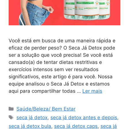
Você está em busca de uma maneira rápida e
eficaz de perder peso? O Seca Já Detox pode
ser a solução que você precisa! Se você está
cansado(a) de tentar dietas restritivas e
exercícios intensos sem ver resultados
significativos, este artigo é para você. Nossa
equipe analisou o Seca Já Detox e estamos
aqui para compartilhar todas …
Ler mais
Categorias
Saúde/Beleza/ Bem Estar
Tags
seca já detox
,
seca já detox antes e depois
,
seca já detox bula
,
seca já detox caps
,
seca já