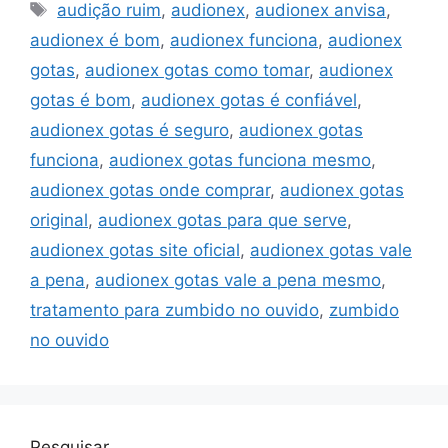
Tags
audição ruim
,
audionex
,
audionex anvisa
,
audionex é bom
,
audionex funciona
,
audionex
gotas
,
audionex gotas como tomar
,
audionex
gotas é bom
,
audionex gotas é confiável
,
audionex gotas é seguro
,
audionex gotas
funciona
,
audionex gotas funciona mesmo
,
audionex gotas onde comprar
,
audionex gotas
original
,
audionex gotas para que serve
,
audionex gotas site oficial
,
audionex gotas vale
a pena
,
audionex gotas vale a pena mesmo
,
tratamento para zumbido no ouvido
,
zumbido
no ouvido
Pesquisar