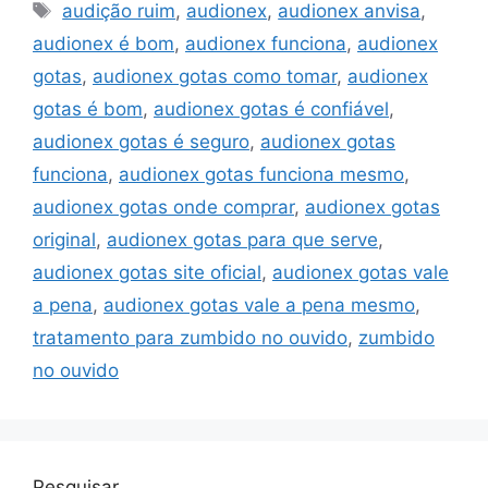
Tags
audição ruim
,
audionex
,
audionex anvisa
,
audionex é bom
,
audionex funciona
,
audionex
gotas
,
audionex gotas como tomar
,
audionex
gotas é bom
,
audionex gotas é confiável
,
audionex gotas é seguro
,
audionex gotas
funciona
,
audionex gotas funciona mesmo
,
audionex gotas onde comprar
,
audionex gotas
original
,
audionex gotas para que serve
,
audionex gotas site oficial
,
audionex gotas vale
a pena
,
audionex gotas vale a pena mesmo
,
tratamento para zumbido no ouvido
,
zumbido
no ouvido
Pesquisar