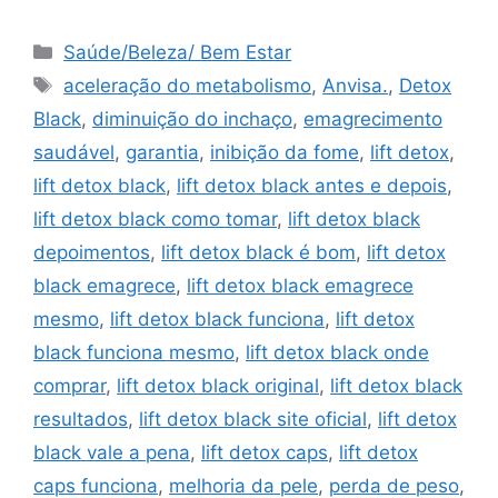
Categorias
Saúde/Beleza/ Bem Estar
Tags
aceleração do metabolismo
,
Anvisa.
,
Detox
Black
,
diminuição do inchaço
,
emagrecimento
saudável
,
garantia
,
inibição da fome
,
lift detox
,
lift detox black
,
lift detox black antes e depois
,
lift detox black como tomar
,
lift detox black
depoimentos
,
lift detox black é bom
,
lift detox
black emagrece
,
lift detox black emagrece
mesmo
,
lift detox black funciona
,
lift detox
black funciona mesmo
,
lift detox black onde
comprar
,
lift detox black original
,
lift detox black
resultados
,
lift detox black site oficial
,
lift detox
black vale a pena
,
lift detox caps
,
lift detox
caps funciona
,
melhoria da pele
,
perda de peso
,