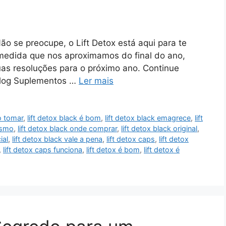
ão se preocupe, o Lift Detox está aqui para te
 medida que nos aproximamos do final do ano,
s resoluções para o próximo ano. Continue
 Blog Suplementos …
Ler mais
o tomar
,
lift detox black é bom
,
lift detox black emagrece
,
lift
esmo
,
lift detox black onde comprar
,
lift detox black original
,
ial
,
lift detox black vale a pena
,
lift detox caps
,
lift detox
,
lift detox caps funciona
,
lift detox é bom
,
lift detox é