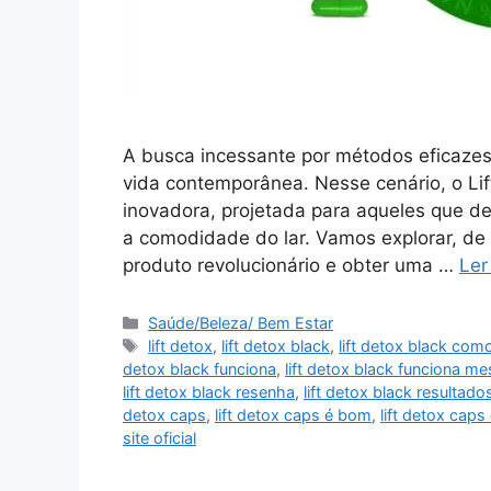
A busca incessante por métodos eficaze
vida contemporânea. Nesse cenário, o L
inovadora, projetada para aqueles que 
a comodidade do lar. Vamos explorar, de
produto revolucionário e obter uma …
Ler
Categorias
Saúde/Beleza/ Bem Estar
Tags
lift detox
,
lift detox black
,
lift detox black com
detox black funciona
,
lift detox black funciona m
lift detox black resenha
,
lift detox black resultado
detox caps
,
lift detox caps é bom
,
lift detox ca
site oficial