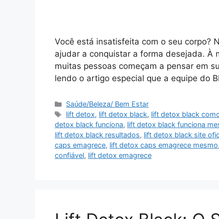
Você está insatisfeita com o seu corpo? N
ajudar a conquistar a forma desejada. À
muitas pessoas começam a pensar em sua
lendo o artigo especial que a equipe do
Categorias
Saúde/Beleza/ Bem Estar
Tags
lift detox
,
lift detox black
,
lift detox black com
detox black funciona
,
lift detox black funciona m
lift detox black resultados
,
lift detox black site ofic
caps emagrece
,
lift detox caps emagrece mesmo
confiável
,
lift detox emagrece