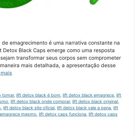
s de emagrecimento é uma narrativa constante na
ift Detox Black Caps emerge como uma resposta
desejam transformar seus corpos sem comprometer
 maneira mais detalhada, a apresentação desse
 mais
o tomar
,
lift detox black é bom
,
lift detox black emagrece
,
lift
esmo
,
lift detox black onde comprar
,
lift detox black original
,
s
,
lift detox black site oficial
,
lift detox black vale a pena
,
lift
ps emagrece mesmo
,
lift detox caps funciona
,
lift detox caps