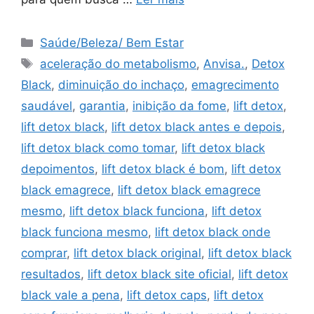
Categorias
Saúde/Beleza/ Bem Estar
Tags
aceleração do metabolismo
,
Anvisa.
,
Detox
Black
,
diminuição do inchaço
,
emagrecimento
saudável
,
garantia
,
inibição da fome
,
lift detox
,
lift detox black
,
lift detox black antes e depois
,
lift detox black como tomar
,
lift detox black
depoimentos
,
lift detox black é bom
,
lift detox
black emagrece
,
lift detox black emagrece
mesmo
,
lift detox black funciona
,
lift detox
black funciona mesmo
,
lift detox black onde
comprar
,
lift detox black original
,
lift detox black
resultados
,
lift detox black site oficial
,
lift detox
black vale a pena
,
lift detox caps
,
lift detox