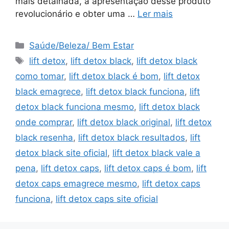
mais detalhada, a apresentação desse produto
revolucionário e obter uma …
Ler mais
Categorias
Saúde/Beleza/ Bem Estar
Tags
lift detox
,
lift detox black
,
lift detox black
como tomar
,
lift detox black é bom
,
lift detox
black emagrece
,
lift detox black funciona
,
lift
detox black funciona mesmo
,
lift detox black
onde comprar
,
lift detox black original
,
lift detox
black resenha
,
lift detox black resultados
,
lift
detox black site oficial
,
lift detox black vale a
pena
,
lift detox caps
,
lift detox caps é bom
,
lift
detox caps emagrece mesmo
,
lift detox caps
funciona
,
lift detox caps site oficial