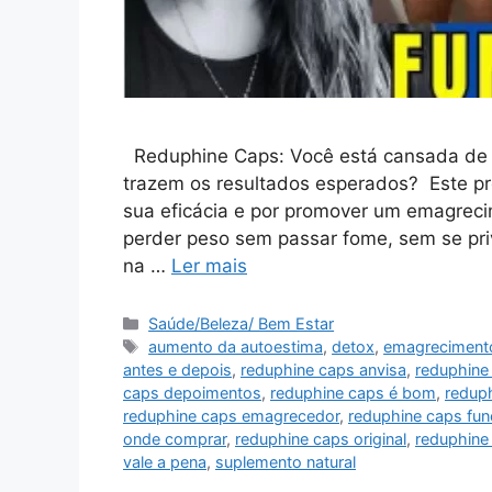
Reduphine Caps: Você está cansada de di
trazem os resultados esperados? Este p
sua eficácia e por promover um emagreci
perder peso sem passar fome, sem se pr
na …
Ler mais
Categorias
Saúde/Beleza/ Bem Estar
Tags
aumento da autoestima
,
detox
,
emagreciment
antes e depois
,
reduphine caps anvisa
,
reduphine
caps depoimentos
,
reduphine caps é bom
,
redup
reduphine caps emagrecedor
,
reduphine caps fun
onde comprar
,
reduphine caps original
,
reduphine
vale a pena
,
suplemento natural