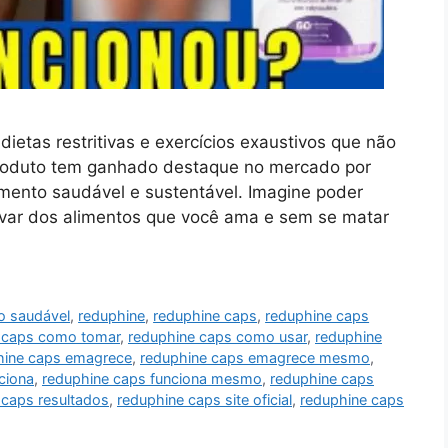
etas restritivas e exercícios exaustivos que não
roduto tem ganhado destaque no mercado por
mento saudável e sustentável. Imagine poder
ivar dos alimentos que você ama e sem se matar
o saudável
,
reduphine
,
reduphine caps
,
reduphine caps
 caps como tomar
,
reduphine caps como usar
,
reduphine
hine caps emagrece
,
reduphine caps emagrece mesmo
,
ciona
,
reduphine caps funciona mesmo
,
reduphine caps
 caps resultados
,
reduphine caps site oficial
,
reduphine caps