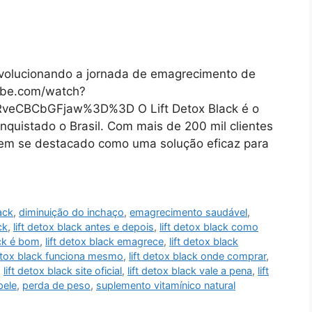
evolucionando a jornada de emagrecimento de
ube.com/watch?
CBCbGFjaw%3D%3D O Lift Detox Black é o
nquistado o Brasil. Com mais de 200 mil clientes
 tem se destacado como uma solução eficaz para
ack
,
diminuição do inchaço
,
emagrecimento saudável
,
ck
,
lift detox black antes e depois
,
lift detox black como
ack é bom
,
lift detox black emagrece
,
lift detox black
detox black funciona mesmo
,
lift detox black onde comprar
,
,
lift detox black site oficial
,
lift detox black vale a pena
,
lift
pele
,
perda de peso
,
suplemento vitamínico natural