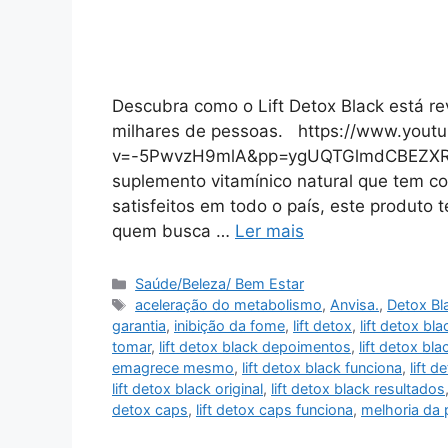
Descubra como o Lift Detox Black está r
milhares de pessoas. https://www.yout
v=-5PwvzH9mlA&pp=ygUQTGlmdCBEZXRve
suplemento vitamínico natural que tem co
satisfeitos em todo o país, este produto
quem busca …
Ler mais
Categorias
Saúde/Beleza/ Bem Estar
Tags
aceleração do metabolismo
,
Anvisa.
,
Detox Bl
garantia
,
inibição da fome
,
lift detox
,
lift detox bla
tomar
,
lift detox black depoimentos
,
lift detox bl
emagrece mesmo
,
lift detox black funciona
,
lift 
lift detox black original
,
lift detox black resultados
detox caps
,
lift detox caps funciona
,
melhoria da 