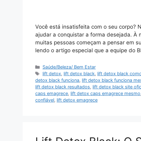
Você está insatisfeita com o seu corpo? N
ajudar a conquistar a forma desejada. À
muitas pessoas começam a pensar em sua
lendo o artigo especial que a equipe do
Categorias
Saúde/Beleza/ Bem Estar
Tags
lift detox
,
lift detox black
,
lift detox black com
detox black funciona
,
lift detox black funciona m
lift detox black resultados
,
lift detox black site ofic
caps emagrece
,
lift detox caps emagrece mesmo
confiável
,
lift detox emagrece