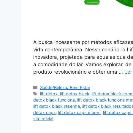
A busca incessante por métodos eficaze
vida contemporânea. Nesse cenário, o L
inovadora, projetada para aqueles que 
a comodidade do lar. Vamos explorar, de
produto revolucionário e obter uma …
Ler
Categorias
Saúde/Beleza/ Bem Estar
Tags
lift detox
,
lift detox black
,
lift detox black com
detox black funciona
,
lift detox black funciona m
lift detox black resenha
,
lift detox black resultado
detox caps
,
lift detox caps é bom
,
lift detox ca
site oficial