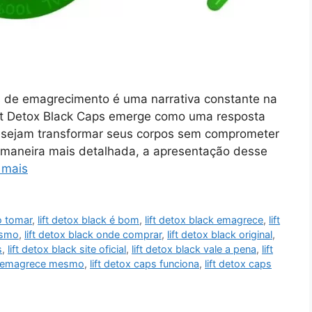
s de emagrecimento é uma narrativa constante na
ift Detox Black Caps emerge como uma resposta
desejam transformar seus corpos sem comprometer
 maneira mais detalhada, a apresentação desse
 mais
o tomar
,
lift detox black é bom
,
lift detox black emagrece
,
lift
esmo
,
lift detox black onde comprar
,
lift detox black original
,
s
,
lift detox black site oficial
,
lift detox black vale a pena
,
lift
ps emagrece mesmo
,
lift detox caps funciona
,
lift detox caps