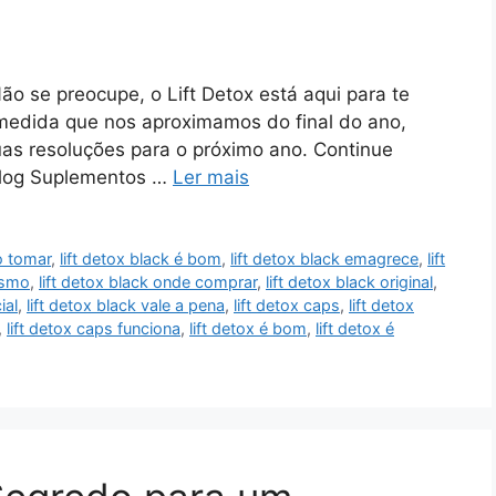
ão se preocupe, o Lift Detox está aqui para te
 medida que nos aproximamos do final do ano,
s resoluções para o próximo ano. Continue
 Blog Suplementos …
Ler mais
o tomar
,
lift detox black é bom
,
lift detox black emagrece
,
lift
esmo
,
lift detox black onde comprar
,
lift detox black original
,
ial
,
lift detox black vale a pena
,
lift detox caps
,
lift detox
,
lift detox caps funciona
,
lift detox é bom
,
lift detox é